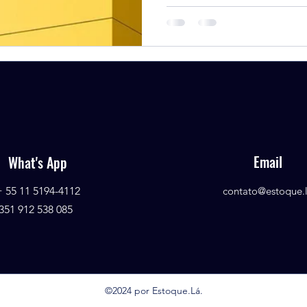
Email
What's App
+ 55 11 5194-4112
contato@estoque.
351 912 538 085
©2024 por Estoque.Lá.